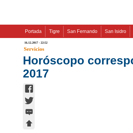
Portada
Tigre
San Fernando
San Isidro
16.12.2017 - 22:52
Servicios
Horóscopo correspo
2017