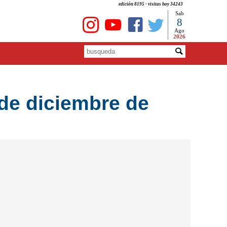
edición 8195 - visitas hoy 34243
Sab
8
Ago
2026
de diciembre de