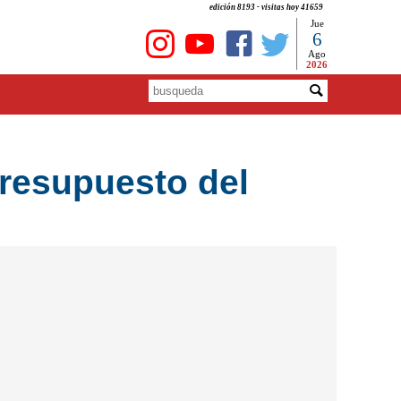
edición 8193 - visitas hoy 41659
Jue
6
Ago
2026
presupuesto del