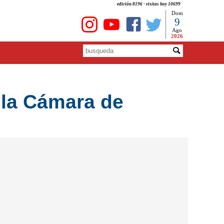
edición 8196 - visitas hoy 10699
Dom
9
Ago
2026
 la Cámara de