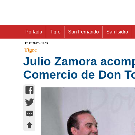
Portada
Tigre
San Fernando
San Isidro
12.12.2017 - 11:55
Tigre
Julio Zamora acomp
Comercio de Don T