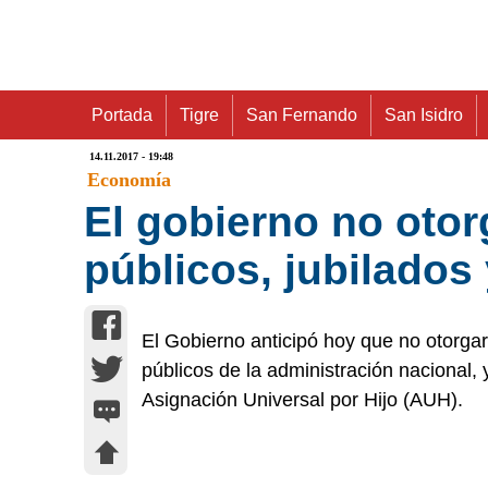
Portada
Tigre
San Fernando
San Isidro
14.11.2017 - 19:48
Economía
El gobierno no oto
públicos, jubilados
El Gobierno anticipó hoy que no otorga
públicos de la administración nacional, 
Asignación Universal por Hijo (AUH).