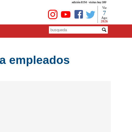
edición 8194 - visitas hoy 380
Vie
7
Ago
2026
o a empleados