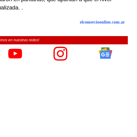
alizada. .
elcomercioonline.com.ar
inos en nuestras redes!