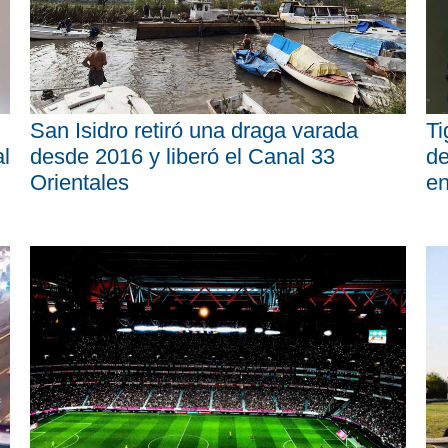
San Isidro retiró una draga varada
Ti
al
desde 2016 y liberó el Canal 33
de
Orientales
en