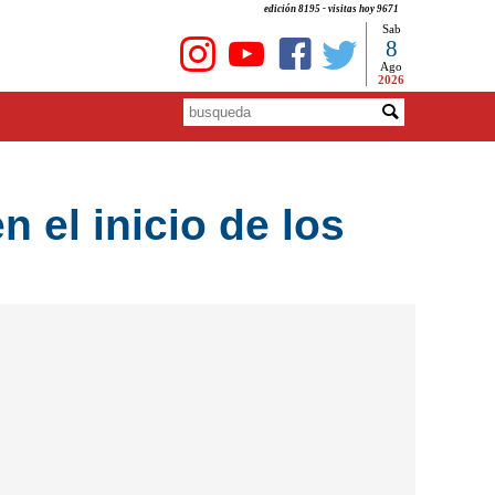
edición 8195 - visitas hoy 9671
Sab
8
Ago
2026
 el inicio de los