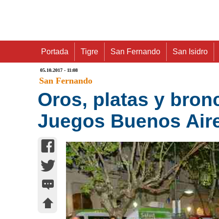
Portada
Tigre
San Fernando
San Isidro
05.10.2017 - 11:08
San Fernando
Oros, platas y bron
Juegos Buenos Air