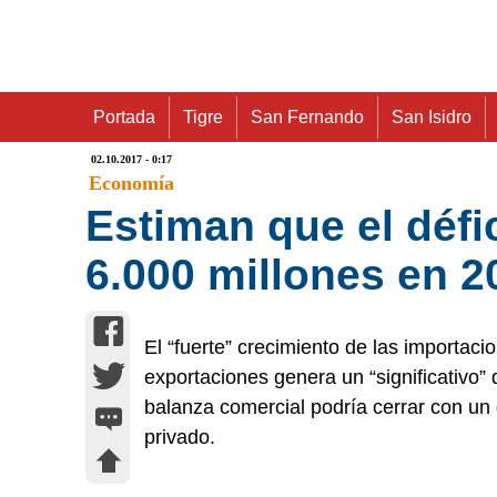
Portada
Tigre
San Fernando
San Isidro
02.10.2017 - 0:17
Economía
Estiman que el défi
6.000 millones en 2
El “fuerte” crecimiento de las importac
exportaciones genera un “significativo” d
balanza comercial podría cerrar con un
privado.