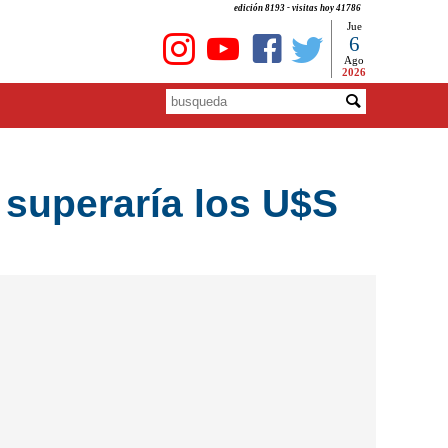
edición 8193 - visitas hoy 41786
Jue
6
Ago
2026
r superaría los U$S