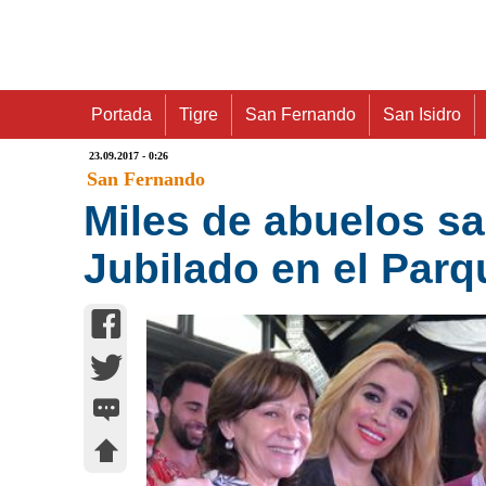
Portada
Tigre
San Fernando
San Isidro
23.09.2017 - 0:26
San Fernando
Miles de abuelos sa
Jubilado en el Parq