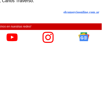
, Carlos Traverso.
elcomercioonline.com.ar
inos en nuestras redes!