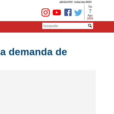
edición 8194 - visitas hoy 40261
Vie
7
Ago
2026
la demanda de