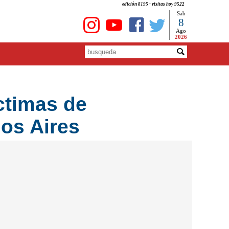
edición 8195 - visitas hoy 9522
Sab
8
Ago
2026
ctimas de
nos Aires