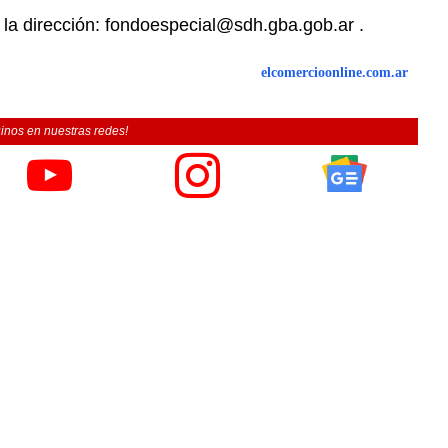
 la dirección: fondoespecial@sdh.gba.gob.ar .
elcomercioonline.com.ar
inos en nuestras redes!