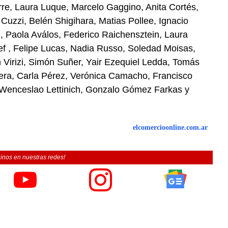
rre, Laura Luque, Marcelo Gaggino, Anita Cortés,
uzzi, Belén Shigihara, Matias Pollee, Ignacio
, Paola Aválos, Federico Raichensztein, Laura
ef , Felipe Lucas, Nadia Russo, Soledad Moisas,
n Virizi, Simón Suñer, Yair Ezequiel Ledda, Tomás
ra, Carla Pérez, Verónica Camacho, Francisco
, Wenceslao Lettinich, Gonzalo Gómez Farkas y
elcomercioonline.com.ar
inos en nuestras redes!