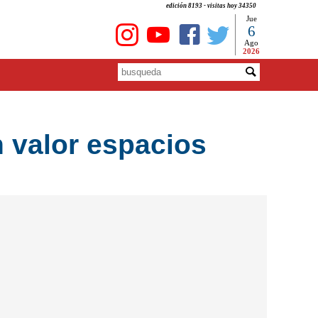
edición 8193 - visitas hoy 34350
Jue
6
Ago
2026
 valor espacios