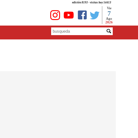
edición 8193 - visitas hoy 54413
Vie
7
Ago
2026