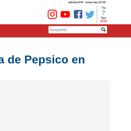
edición 8194 - visitas hoy 26728
Vie
7
Ago
2026
ta de Pepsico en