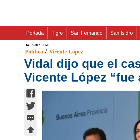
Portada
Tigre
San Fernando
San Isidro
14.07.2017 - 8:50
/
Política
Vicente López
Vidal dijo que el ca
Vicente López “fue 