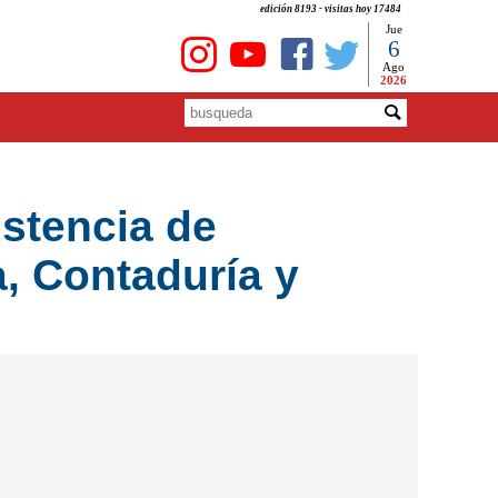
edición 8193 - visitas hoy 17484
Jue
6
Ago
2026
stencia de
, Contaduría y