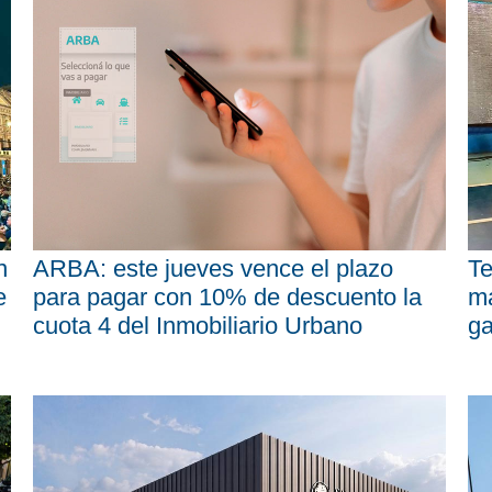
n
ARBA: este jueves vence el plazo
Te
e
para pagar con 10% de descuento la
má
cuota 4 del Inmobiliario Urbano
ga