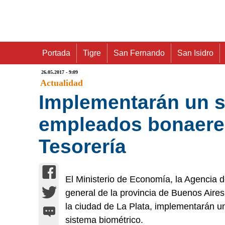
Portada
Tigre
San Fernando
San Isidro
26.05.2017 - 9:09
Actualidad
Implementarán un si
empleados bonaeren
Tesorería
El Ministerio de Economía, la Agencia
general de la provincia de Buenos Aire
la ciudad de La Plata, implementarán un
sistema biométrico.