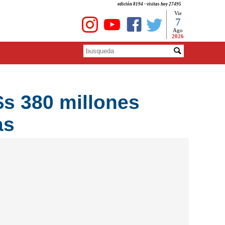
edición 8194 - visitas hoy 27495
Vie
7
Ago
2026
s 380 millones
as