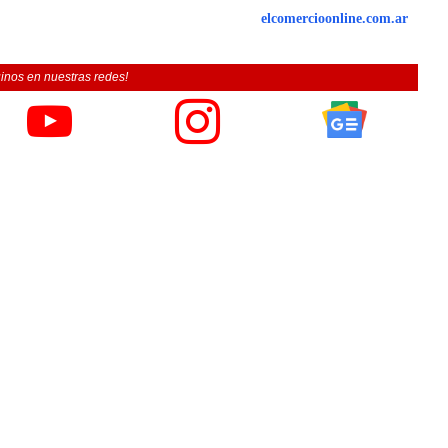
elcomercioonline.com.ar
inos en nuestras redes!