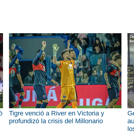
ó
Tigre venció a River en Victoria y
Ge
profundizó la crisis del Millonario
au
lo