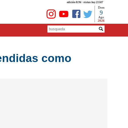
edición 8196 - visitas hoy 21587
Dom
9
Ago
2026
vendidas como