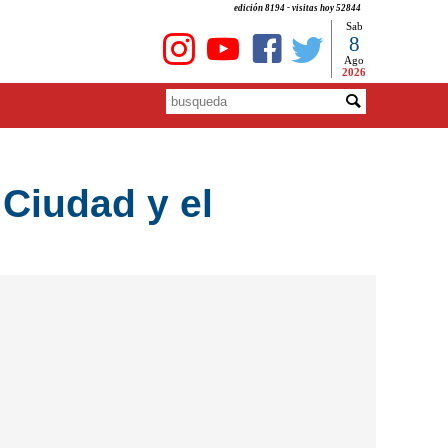
edición 8194 - visitas hoy 52844
Sab
8
Ago
2026
 Ciudad y el