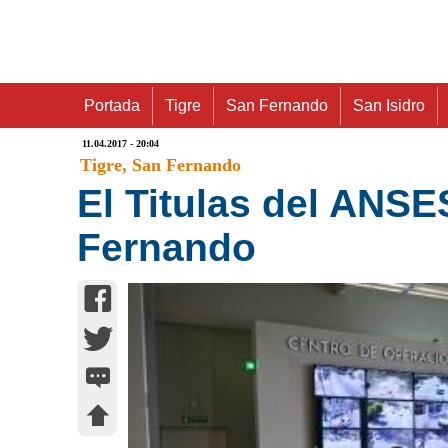
Portada
Tigre
San Fernando
San Isidro
11.04.2017 - 20:04
Tigre
, San Fernando
El Titulas del ANSE
Fernando