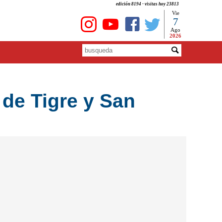
edición 8194 - visitas hoy 23813
Vie
7
Ago
2026
 de Tigre y San