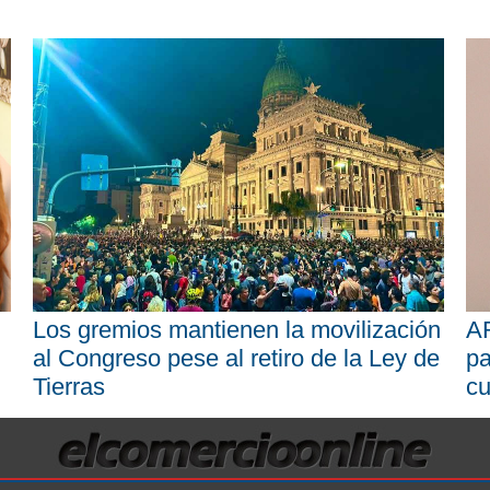
Los gremios mantienen la movilización
AR
al Congreso pese al retiro de la Ley de
pa
Tierras
cu