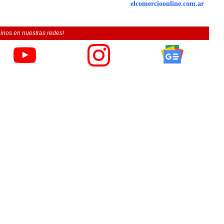
elcomercioonline.com.ar
inos en nuestras redes!