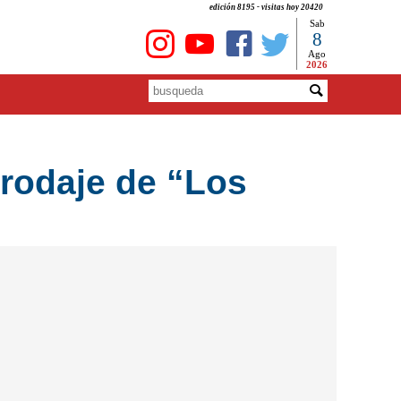
edición 8195 - visitas hoy 20420
Sab
8
Ago
2026
e rodaje de “Los