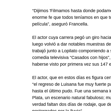
“Dijimos 'Filmamos hasta donde podamos
enorme fe que todos teníamos en que to
película”, aseguró Francella.
El actor cuya carrera pegó un giro hacia
luego volvió a dar notables muestras de
trabajó junto a Lopilato componiendo a s
comedia televisiva “Casados con hijos”,
haberse visto por primera vez sus 147 e
El actor, que en estos días es figura ce
“el regreso de Luisana fue muy fuerte p
hasta el último pudo. Fue una semana i
Plata, un escenario natural fabuloso; m
verdad faltan dos días de rodaje, que d
postergados por la lluvia”.