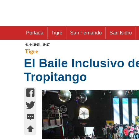
Portada
Tigre
San Fernando
San Isidro
01.04.2025 - 19:27
Tigre
El Baile Inclusivo 
Tropitango