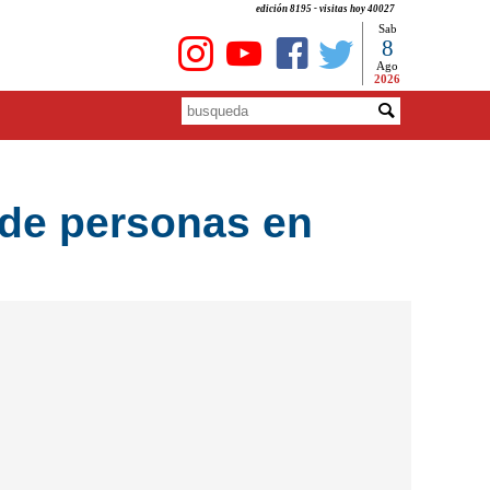
edición 8195 - visitas hoy 40027
Sab
8
Ago
2026
s de personas en