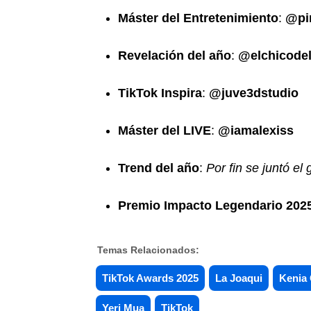
Máster del Entretenimiento
:
@pi
Revelación del año
:
@elchicodel
TikTok Inspira
:
@juve3dstudio
Máster del LIVE
:
@iamalexiss
Trend del año
:
Por fin se juntó el
Premio Impacto Legendario 202
Temas Relacionados:
TikTok Awards 2025
La Joaqui
Kenia
Yeri Mua
TikTok