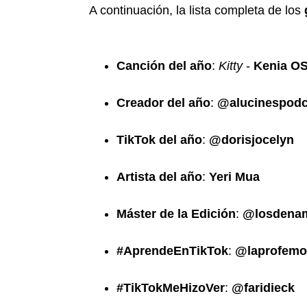
A continuación, la lista completa de los
Canción del año
:
Kitty
-
Kenia O
Creador del año
:
@alucinespodc
TikTok del año
:
@dorisjocelyn
Artista del año
:
Yeri Mua
Máster de la Edición
:
@losdena
#AprendeEnTikTok
:
@laprofemo
#TikTokMeHizoVer
:
@faridieck