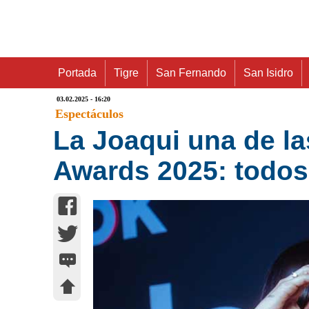
Portada
Tigre
San Fernando
San Isidro
03.02.2025 - 16:20
Espectáculos
La Joaqui una de l
Awards 2025: todos 