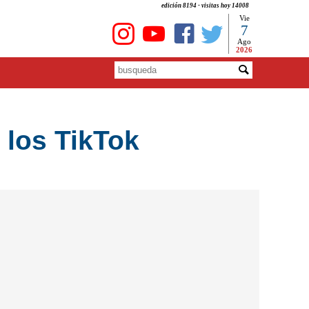
edición 8194 - visitas hoy 14008
Vie
7
Ago
2026
 los TikTok