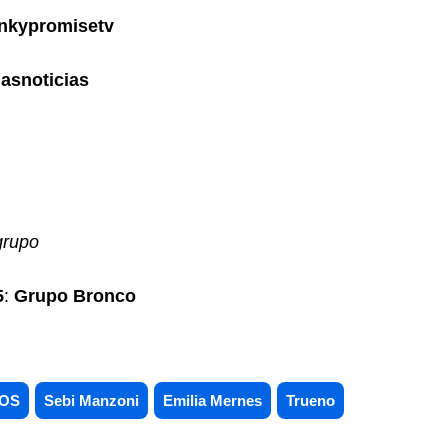
nkypromisetv
asnoticias
 grupo
5
:
Grupo Bronco
 OS
Sebi Manzoni
Emilia Mernes
Trueno