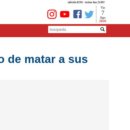
edición 8194 - visitas hoy 21491
Vie
7
Ago
2026
o de matar a sus