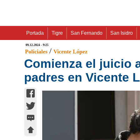
Portada
Tigre
San Fernando
San Isidro
09.12.2024 - 9:25
/
Policiales
Vicente López
Comienza el juicio 
padres en Vicente 