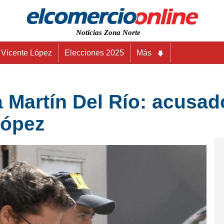
Noticias Zona Norte
Vicente López
Elecciones 2025
Más
a Martín Del Río: acusad
López