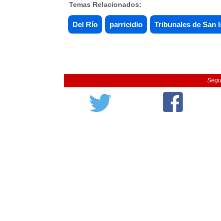
Temas Relacionados:
Del Río
parricidio
Tribunales de San I
Segu