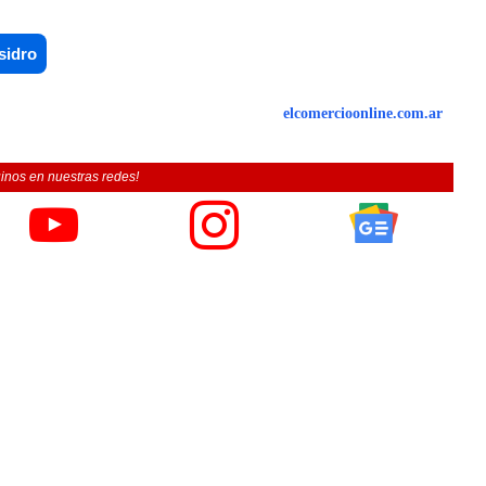
sidro
elcomercioonline.com.ar
inos en nuestras redes!