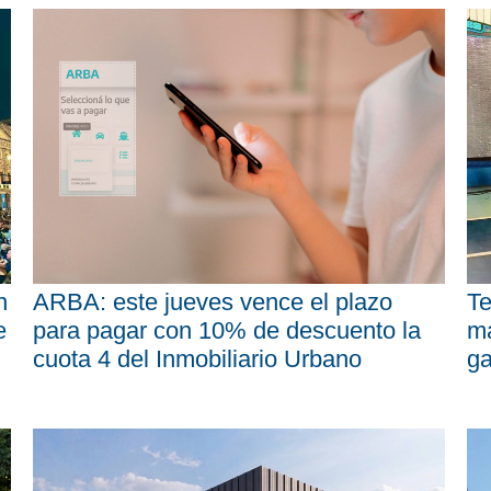
n
ARBA: este jueves vence el plazo
Te
e
para pagar con 10% de descuento la
má
cuota 4 del Inmobiliario Urbano
ga