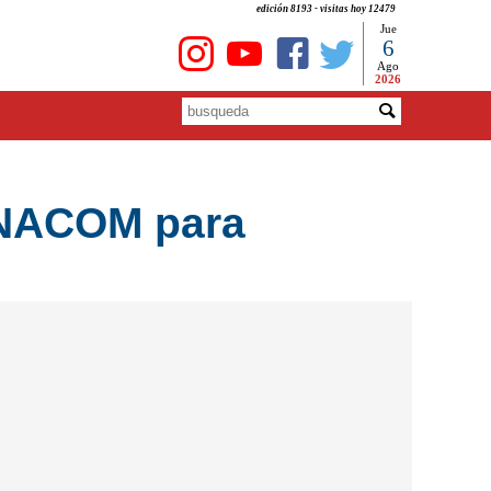
edición 8193 - visitas hoy 12479
Jue
6
Ago
2026
 ENACOM para