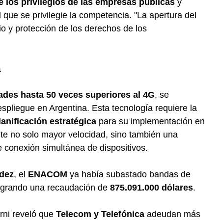
e los privilegios de las empresas públicas
y
 que se privilegie la competencia. "La apertura del
o y protección de los derechos de los
a
ades hasta 50 veces superiores al 4G
, se
spliegue en Argentina. Esta tecnología requiere la
lanificación estratégica
para su implementación en
ete no solo mayor velocidad, sino también una
 conexión simultánea de dispositivos.
ndez
, el
ENACOM
ya había subastado bandas de
 logrando una recaudación de
875.091.000 dólares
.
rni reveló que
Telecom y Telefónica
adeudan más