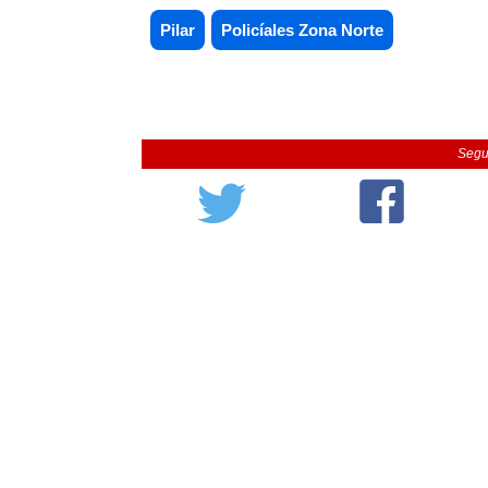
Pilar
Policíales Zona Norte
Segu