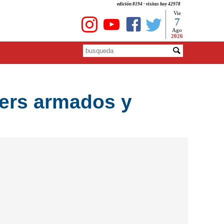
edición 8194 - visitas hoy 42978
Vie
7
Ago
2026
alers armados y