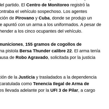
el partido. El
Centro de Monitoreo
registró la
contraba el vehículo sospechoso. Los agentes
cción de
Pirovano
y
Cuba
, donde se produjo un
ue apuntó con un arma a los uniformados. A pesar de
rehender a los cinco ocupantes del vehículo.
municiones
,
155 gramos de cogollos de
na pistola
Bersa Thunder calibre 22
. El arma tenía
causa de
Robo Agravado
, solicitada por la justicia
ción de la
Justicia
y trasladados a la dependencia
á caratulada como
Tenencia Ilegal de Arma de
 es llevada adelante por la
UFI 3 de Pilar
, a cargo