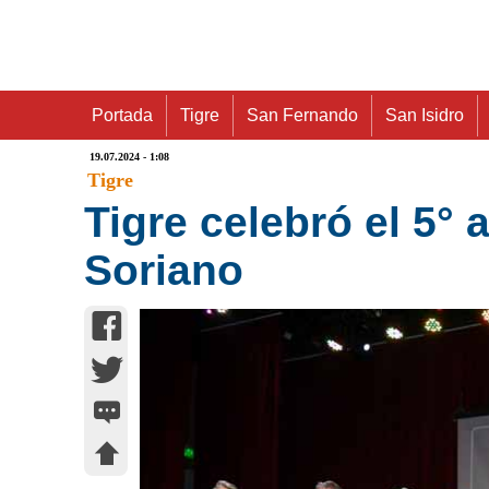
Portada
Tigre
San Fernando
San Isidro
19.07.2024 - 1:08
Tigre
Tigre celebró el 5° 
Soriano