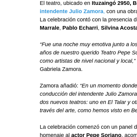
El teatro, ubicado en
Ituzaingó 2950, 
intendente Julio Zamora
,
con una obra
La celebración contó con la presenci
Marrale
,
Pablo Echarri
,
Silvina Acost
“Fue una noche muy emotiva junto a l
años de nuestro querido Teatro Pepe So
como artistas de nivel nacional y local,”
Gabriela Zamora.
Zamora añadió:
“En un momento donde la
conducción del intendente Julio Zamora
dos nuevos teatros: uno en El Talar y 
través del arte, como hemos visto en B
La celebración comenzó con un panel do
homenaje al
actor Pepe Soriano
, acom