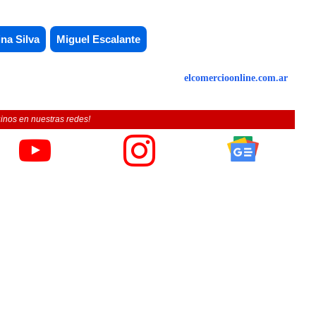
ina Silva
Miguel Escalante
elcomercioonline.com.ar
inos en nuestras redes!