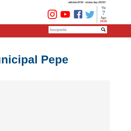
edición 8194 - visitas hoy 20103
Vie
7
Ago
2026
unicipal Pepe