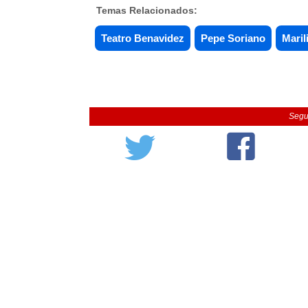
Temas Relacionados:
Teatro Benavidez
Pepe Soriano
Maril
Segu