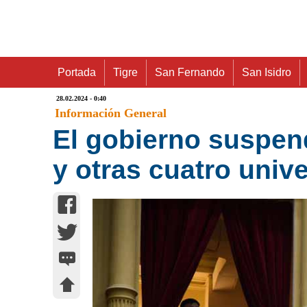
Portada
Tigre
San Fernando
San Isidro
28.02.2024 - 0:40
Información General
El gobierno suspend
y otras cuatro univ