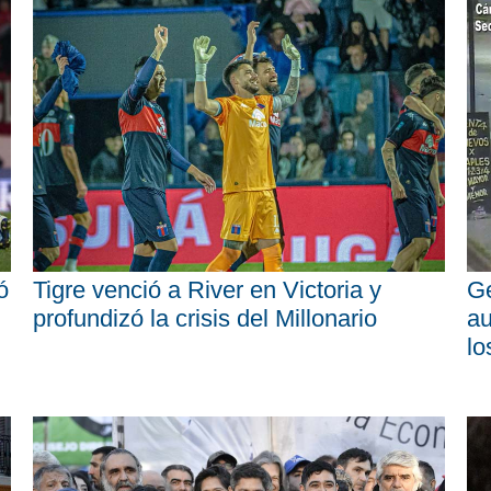
ó
Tigre venció a River en Victoria y
Ge
profundizó la crisis del Millonario
au
lo