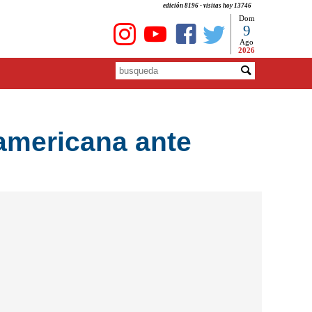
edición 8196 - visitas hoy 13746
Dom
9
Ago
2026
damericana ante