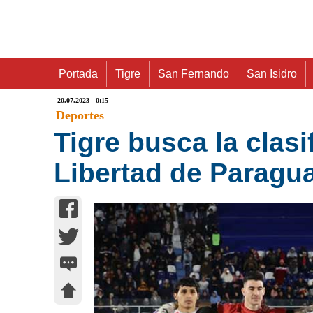
Portada
Tigre
San Fernando
San Isidro
20.07.2023 - 0:15
Deportes
Tigre busca la clas
Libertad de Paragu