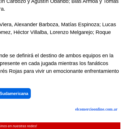
tín Cardozo y Agustín Obando; Blas Armoa y Tomas
ra.
go Viera, Alexander Barboza, Matías Espinoza; Lucas
ez, Héctor Villalba, Lorenzo Melgarejo; Roque
onde se definirá el destino de ambos equipos en la
resente en cada jugada mientras los fanáticos
ndrés Rojas para vivir un emocionante enfrentamiento
Sudamericana
elcomercioonline.com.ar
inos en nuestras redes!