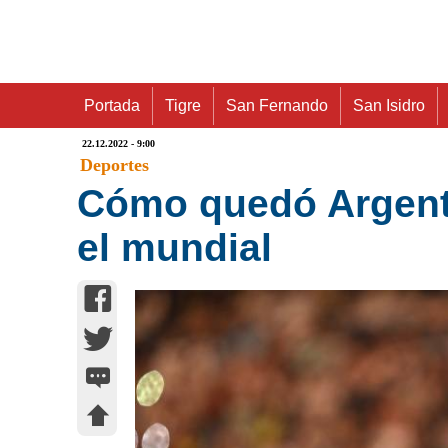
Portada
Tigre
San Fernando
San Isidro
22.12.2022 - 9:00
Deportes
Cómo quedó Argenti
el mundial