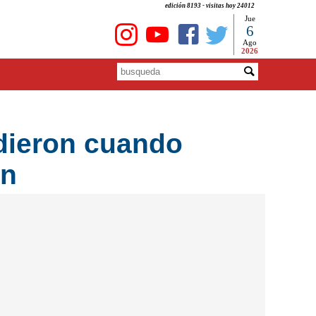
edición 8193 - visitas hoy 24012
Jue
6
Ago
2026
dieron cuando
ón