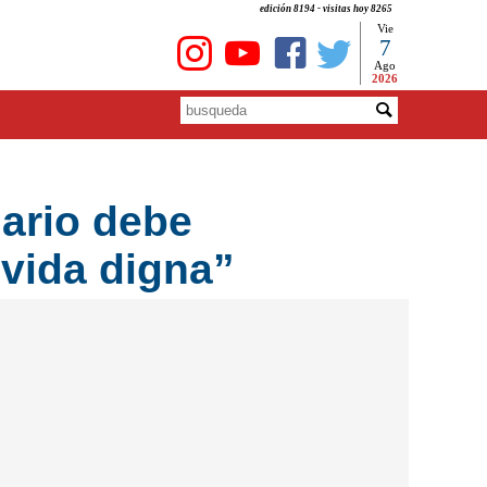
edición 8194 - visitas hoy 8265
Vie
7
Ago
2026
lario debe
 vida digna”