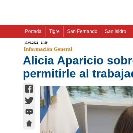
Portada
Tigre
San Fernando
San Isidro
17.06.2022 - 21:59
Información General
Alicia Aparicio sobr
permitirle al trabaj