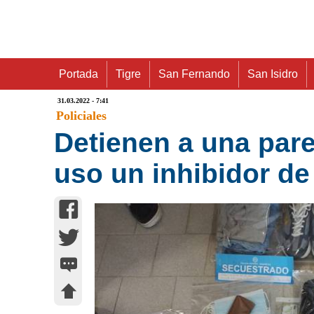
Portada
Tigre
San Fernando
San Isidro
31.03.2022 - 7:41
Policiales
Detienen a una pare
uso un inhibidor de