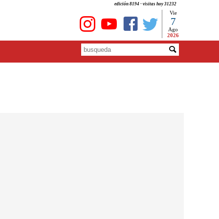
edición 8194 - visitas hoy 31232
Vie
7
Ago
2026