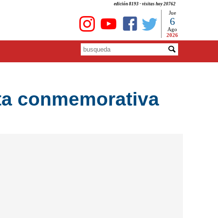
edición 8193 - visitas hoy 20762
Jue
6
Ago
2026
ata conmemorativa