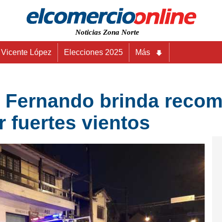
Noticias Zona Norte
Vicente López
Elecciones 2025
Más
n Fernando brinda reco
or fuertes vientos