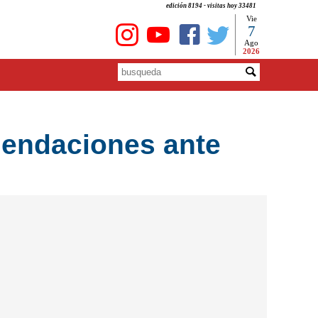
edición 8194 - visitas hoy 33481
Vie
7
Ago
2026
mendaciones ante