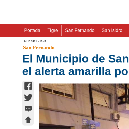
Portada
Tigre
San Fernando
San Isidro
14.10.2021 - 19:42
San Fernando
El Municipio de Sa
el alerta amarilla p