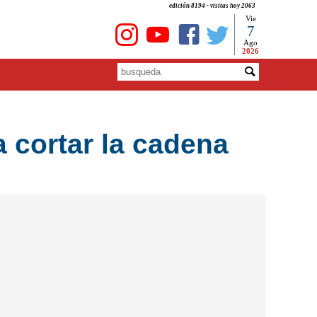
edición 8194 - visitas hoy 2063
Vie
7
Ago
2026
a cortar la cadena