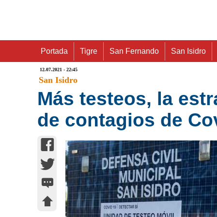
Portada
Tigre
San Fernando
San Isidro
12.07.2021 - 22:45
San Isidro
Más testeos, la estr
de contagios de Co