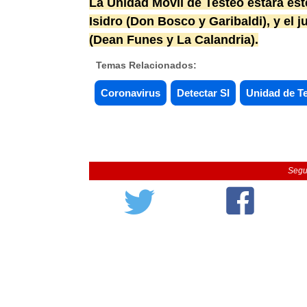
La Unidad Móvil de Testeo estará este
Isidro (Don Bosco y Garibaldi), y el j
(Dean Funes y La Calandria).
Temas Relacionados:
Coronavirus
Detectar SI
Unidad de T
Segu