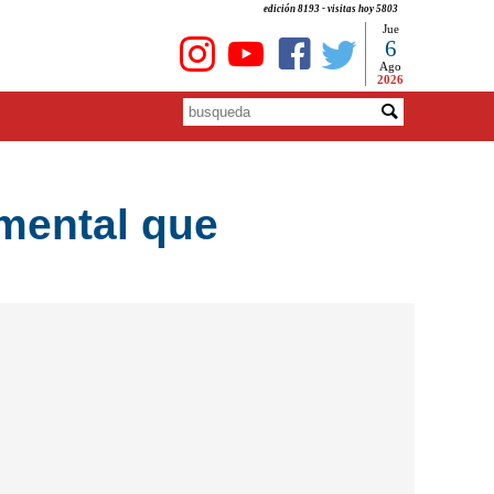
edición 8193 - visitas hoy 5803
Jue
6
Ago
2026
mental que