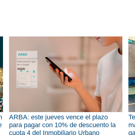
n
ARBA: este jueves vence el plazo
Te
e
para pagar con 10% de descuento la
má
cuota 4 del Inmobiliario Urbano
ga