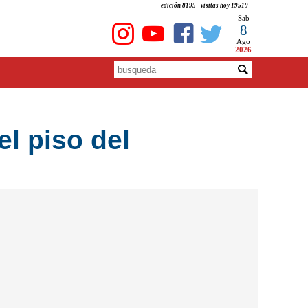
edición 8195 - visitas hoy 19519
Sab
8
Ago
2026
el piso del