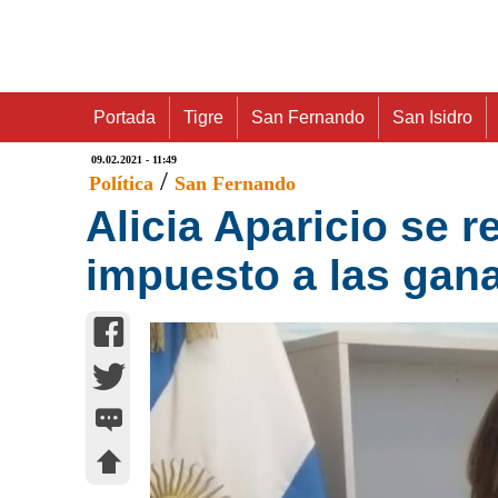
Portada
Tigre
San Fernando
San Isidro
09.02.2021 - 11:49
/
Política
San Fernando
Alicia Aparicio se r
impuesto a las gan