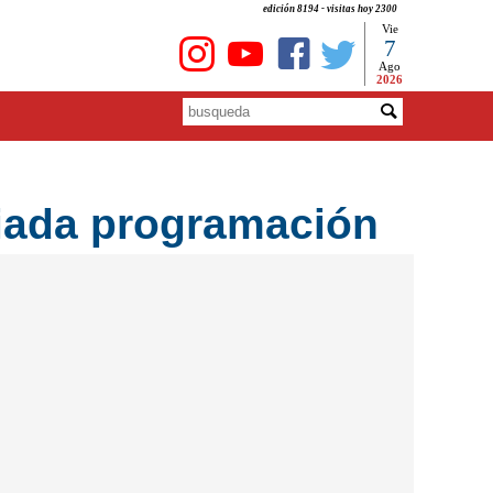
edición 8194 - visitas hoy 2300
Vie
7
Ago
2026
riada programación