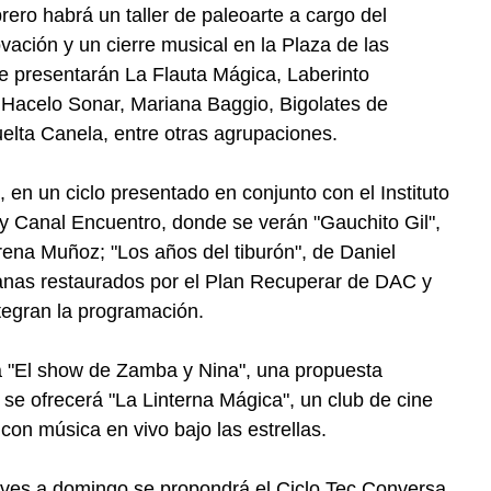
brero habrá un taller de paleoarte a cargo del
vación y un cierre musical en la Plaza de las
e presentarán La Flauta Mágica, Laberinto
 Hacelo Sonar, Mariana Baggio, Bigolates de
lta Canela, entre otras agrupaciones.
e, en un ciclo presentado en conjunto con el Instituto
 y Canal Encuentro, donde se verán "Gauchito Gil",
orena Muñoz; "Los años del tiburón", de Daniel
lanas restaurados por el Plan Recuperar de DAC y
ntegran la programación.
á "El show de Zamba y Nina", una propuesta
 se ofrecerá "La Linterna Mágica", un club de cine
 con música en vivo bajo las estrellas.
ueves a domingo se propondrá el Ciclo Tec Conversa