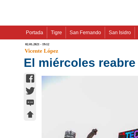
Portada
Tigre
San Fernando
San Isidro
02.01.2021 - 19:12
Vicente López
El miércoles reabr