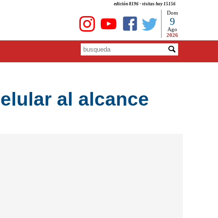
edición 8196 - visitas hoy 15156
Dom
9
Ago
2026
elular al alcance