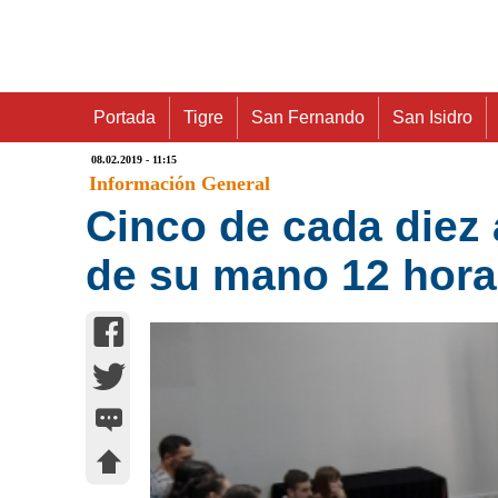
Portada
Tigre
San Fernando
San Isidro
08.02.2019 - 11:15
Información General
Cinco de cada diez 
de su mano 12 hora