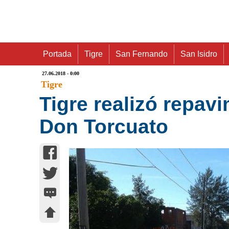
Portada
Tigre
San Fernando
San Isidro
27.06.2018 - 0:00
Tigre
Tigre realizó repavi
Don Torcuato