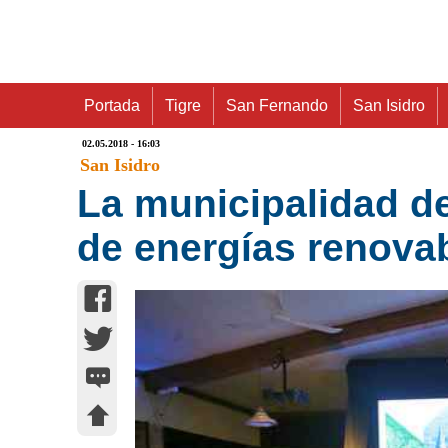
Portada
Tigre
San Fernando
San Isidro
02.05.2018 - 16:03
San Isidro
La municipalidad de
de energías renova