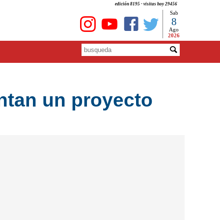
edición 8195 - visitas hoy 29456
Sab
8
Ago
2026
ntan un proyecto