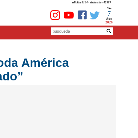
edición 8194 - visitas hoy 42587
Vie
7
Ago
2026
toda América
ado”