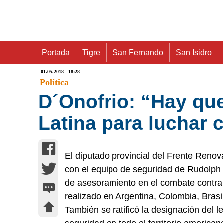
Portada
Tigre
San Fernando
San Isidro
01.05.2018 - 18:28
Política
D´Onofrio: “Hay que
Latina para luchar 
El diputado provincial del Frente Renov
con el equipo de seguridad de Rudolph 
de asesoramiento en el combate contra l
realizado en Argentina, Colombia, Brasi
También se ratificó la designación del