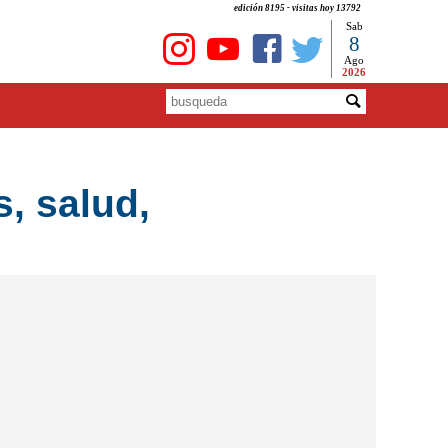
edición 8195 - visitas hoy 13792
Sab
8
Ago
2026
s, salud,