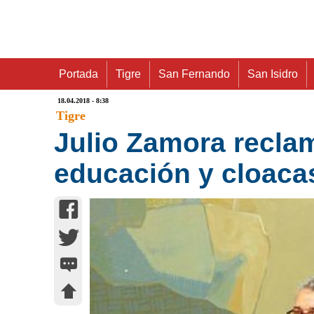
Portada
Tigre
San Fernando
San Isidro
18.04.2018 - 8:38
Tigre
Julio Zamora reclam
educación y cloaca