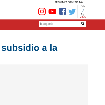
edición 8194 - visitas hoy 20174
Vie
7
Ago
2026
 subsidio a la