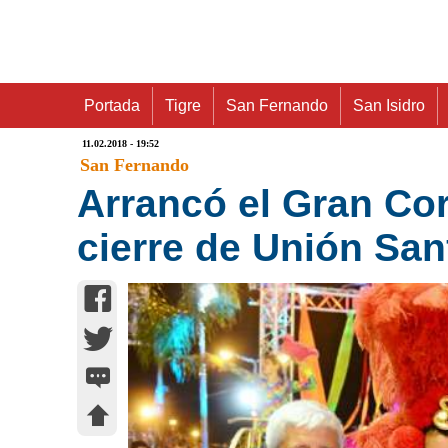
Portada
Tigre
San Fernando
San Isidro
11.02.2018 - 19:52
San Fernando
Arrancó el Gran Co
cierre de Unión Sa