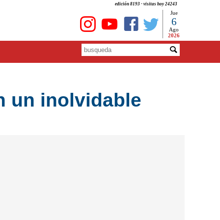
edición 8193 - visitas hoy 24243
Jue
6
Ago
2026
 un inolvidable