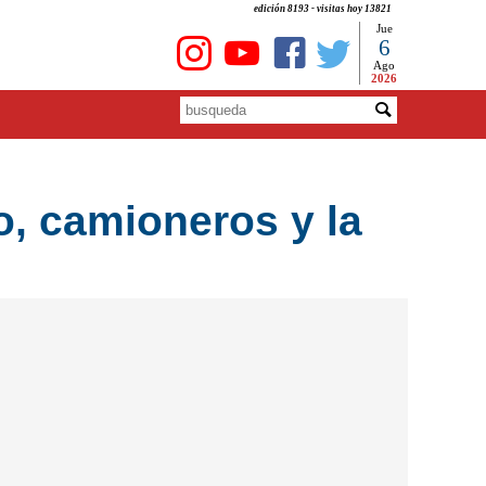
edición 8193 - visitas hoy 13821
Jue
6
Ago
2026
, camioneros y la