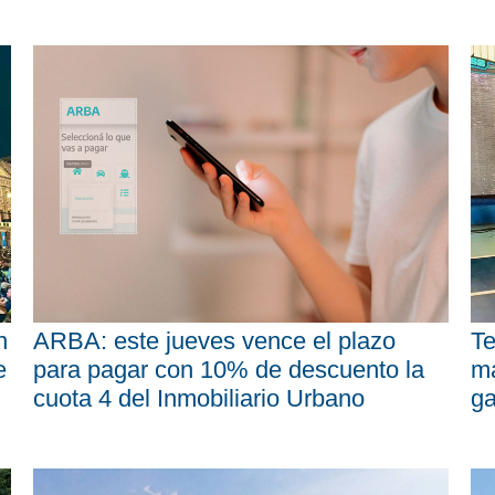
n
ARBA: este jueves vence el plazo
Te
e
para pagar con 10% de descuento la
má
cuota 4 del Inmobiliario Urbano
ga