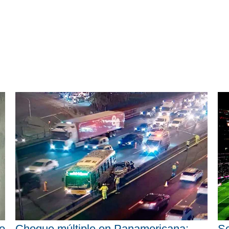
o
Choque múltiple en Panamericana:
Sc