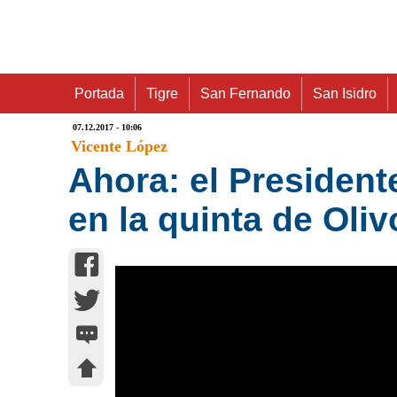
Portada
Tigre
San Fernando
San Isidro
07.12.2017 - 10:06
Vicente López
Ahora: el President
en la quinta de Oliv