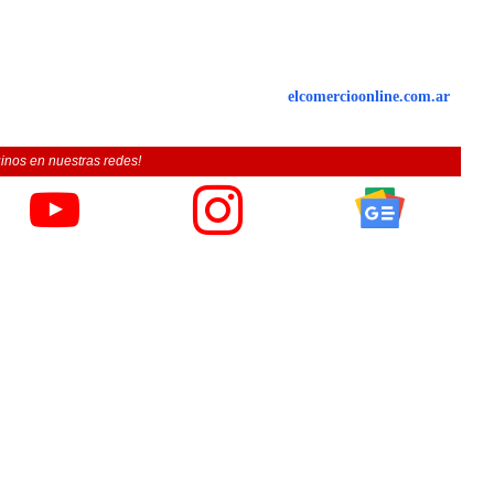
elcomercioonline.com.ar
inos en nuestras redes!