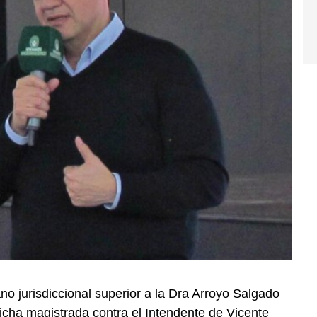
o jurisdiccional superior a la Dra Arroyo Salgado
icha magistrada contra el Intendente de Vicente