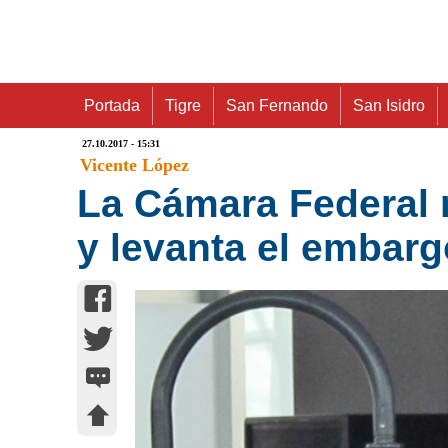
Portada
Tigre
San Fernando
San Isidro
27.10.2017 - 15:31
Vicente López
La Cámara Federal 
y levanta el embarg