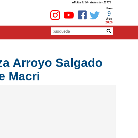
edición 8196 - visitas hoy 22778
Dom
9
Ago
2026
za Arroyo Salgado
e Macri