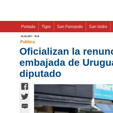
Portada
Tigre
San Fernando
San Isidro
24.10.2017 - 9:54
Política
Oficializan la renu
embajada de Urugu
diputado