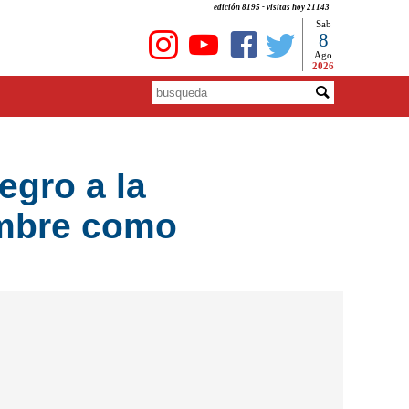
edición 8195 - visitas hoy 21143
Sab
8
Ago
2026
egro a la
embre como